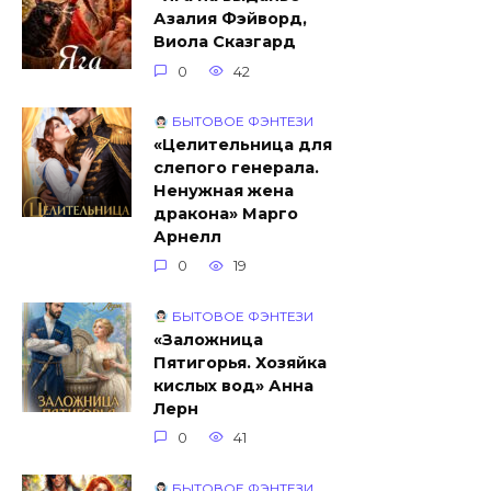
Азалия Фэйворд,
Виола Сказгард
0
42
БЫТОВОЕ ФЭНТЕЗИ
«Целительница для
слепого генерала.
Ненужная жена
дракона» Марго
Арнелл
0
19
БЫТОВОЕ ФЭНТЕЗИ
«Заложница
Пятигорья. Хозяйка
кислых вод» Анна
Лерн
0
41
БЫТОВОЕ ФЭНТЕЗИ