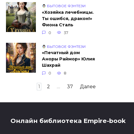
БЫТОВОЕ ФЭНТЕЗИ
«Хозяйка лечебницы.
Ты ошибся, дракон!»
Фиона Сталь
0
37
БЫТОВОЕ ФЭНТЕЗИ
«Печатный дом
Аноры Раймор» Юлия
Шахрай
0
8
Навигация
1
2
…
37
Далее
по
записям
Онлайн библиотека Empire-book