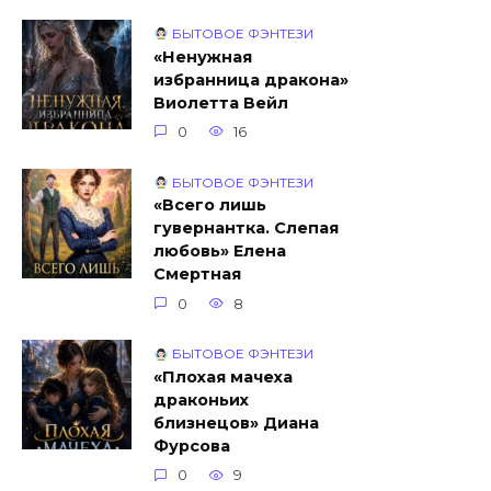
БЫТОВОЕ ФЭНТЕЗИ
«Ненужная
избранница дракона»
Виолетта Вейл
0
16
БЫТОВОЕ ФЭНТЕЗИ
«Всего лишь
гувернантка. Слепая
любовь» Елена
Смертная
0
8
БЫТОВОЕ ФЭНТЕЗИ
«Плохая мачеха
драконьих
близнецов» Диана
Фурсова
0
9