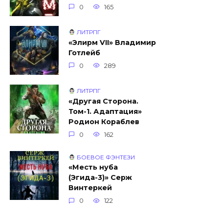
0
165
ЛИТРПГ
«Элирм VII» Владимир
Готлейб
0
289
ЛИТРПГ
«Другая Сторона.
Том-1. Адаптация»
Родион Кораблев
0
162
БОЕВОЕ ФЭНТЕЗИ
«Месть нуба
(Эгида-3)» Серж
Винтеркей
0
122