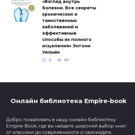
«Взгляд внутрь
болезни. Все секреты
хронических и
таинственных
заболеваний и
эффективные
способы их полного
исцеления» Энтони
Уильям
0
97
Онлайн библиотека Empire-book
Добро пожаловать в нашу онлайн-библиотеку
Empire-Book, где вы найдете широкий выбор книг:
от классики до современности и самоиздата.