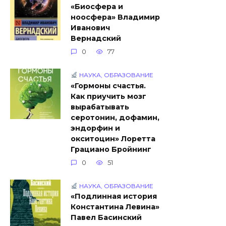
«Биосфера и
ноосфера» Владимир
Иванович
Вернадский
0
77
НАУКА, ОБРАЗОВАНИЕ
«Гормоны счастья.
Как приучить мозг
вырабатывать
серотонин, дофамин,
эндорфин и
окситоцин» Лоретта
Грациано Бройнинг
0
51
НАУКА, ОБРАЗОВАНИЕ
«Подлинная история
Константина Левина»
Павел Басинский