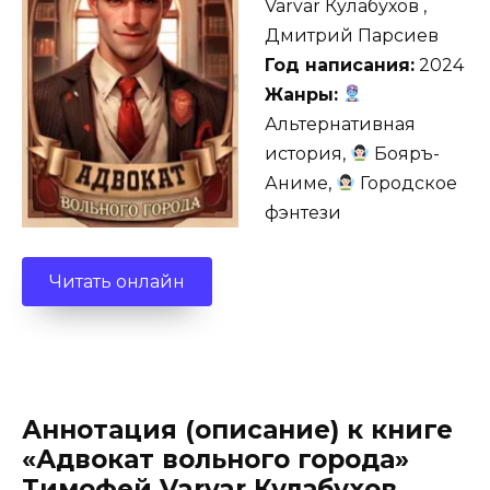
Varvar Кулабухов ,
Дмитрий Парсиев
Год написания:
2024
Жанры:
Альтернативная
история,
Бояръ-
Аниме,
Городское
фэнтези
Читать онлайн
Аннотация (описание) к книге
«Адвокат вольного города»
Тимофей Varvar Кулабухов ,