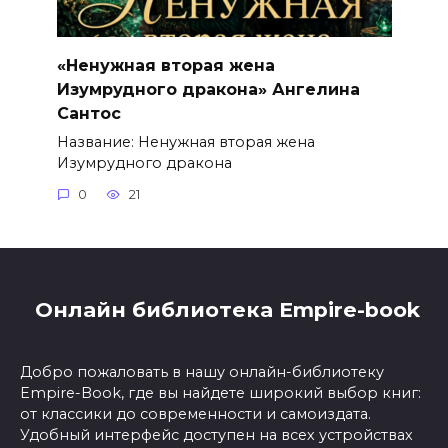
«Ненужная вторая жена
Изумрудного дракона» Ангелина
Сантос
Название: Ненужная вторая жена
Изумрудного дракона
0
21
Онлайн библиотека Empire-book
Добро пожаловать в нашу онлайн-библиотеку
Empire-Book, где вы найдете широкий выбор книг:
от классики до современности и самоиздата.
Удобный интерфейс доступен на всех устройствах