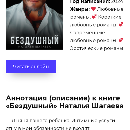
Год написания:
2024
Жанры:
Любовные
романы,
Короткие
любовные романы,
Современные
любовные романы,
Эротические романы
Читать онлайн
Аннотация (описание) к книге
«Бездушный» Наталья Шагаева
— Я няня вашего ребёнка. Интимные услуги
отцу в мои обязанности не входят.