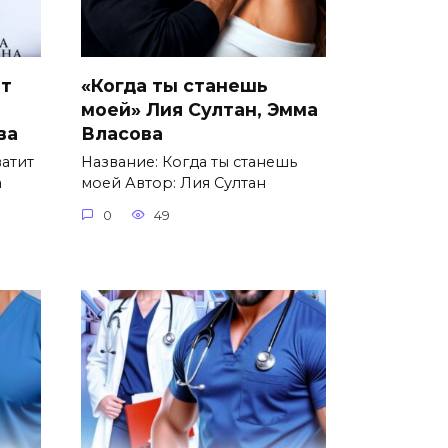
ит
«Когда ты станешь
моей» Лия Султан, Эмма
ва
Власова
ватит
Название: Когда ты станешь
а
моей Автор: Лия Султан
0
49