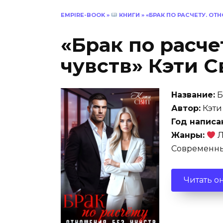
EMPIRE-BOOK
»
КНИГИ
»
«БРАК ПО РАСЧЕТУ. ОТ
«Брак по расче
чувств» Кэти С
Название:
Б
Автор:
Кэти
Год написа
Жанры:
Л
Современны
Читать о