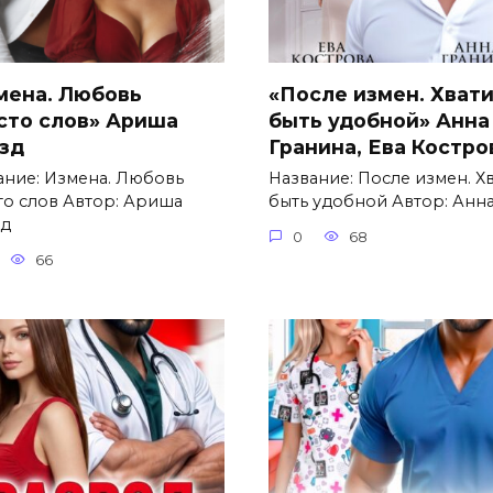
мена. Любовь
«После измен. Хват
сто слов» Ариша
быть удобной» Анна
зд
Гранина, Ева Костро
ание: Измена. Любовь
Название: После измен. Х
то слов Автор: Ариша
быть удобной Автор: Анн
д
0
68
66