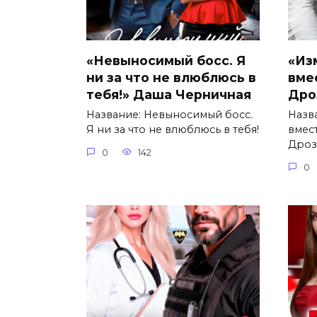
«Невыносимый босс. Я
«Из
ни за что не влюблюсь в
вме
тебя!» Даша Черничная
Дро
Название: Невыносимый босс.
Назв
Я ни за что не влюблюсь в тебя!
вмес
Дроз
0
142
0