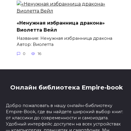
«Ненужная избранница дракона»
Виолетта Вейл
Название: Ненужная избранница дракона
Автор: Виолетта
0
16
Онлайн библиотека Empire-book
Добро пожаловать в нашу онлайн-библиотеку
Empire-Book, где вы найдете широкий выбор книг:
от классики до современности и самоиздата.
Удобный интерфейс доступен на всех устройствах
— компьютерах, планшетах и смартфонах. Мы