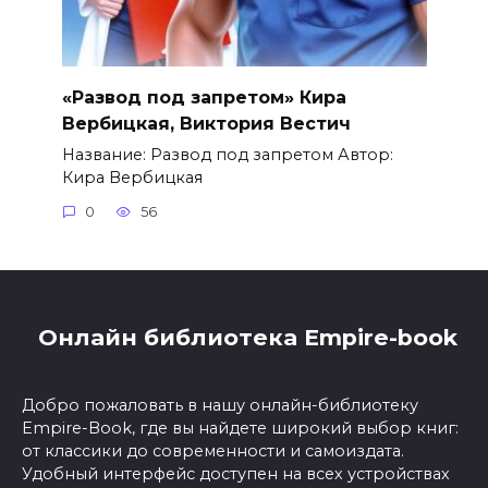
«Развод под запретом» Кира
Вербицкая, Виктория Вестич
Название: Развод под запретом Автор:
Кира Вербицкая
0
56
Онлайн библиотека Empire-book
Добро пожаловать в нашу онлайн-библиотеку
Empire-Book, где вы найдете широкий выбор книг:
от классики до современности и самоиздата.
Удобный интерфейс доступен на всех устройствах