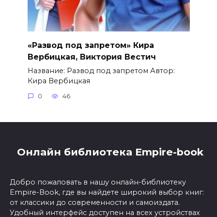
«Развод под запретом» Кира
Вербицкая, Виктория Вестич
Название: Развод под запретом Автор:
Кира Вербицкая
0
46
Онлайн библиотека Empire-book
Добро пожаловать в нашу онлайн-библиотеку
Empire-Book, где вы найдете широкий выбор книг:
от классики до современности и самоиздата.
Удобный интерфейс доступен на всех устройствах