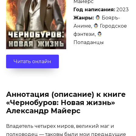
Майерс
Год написания:
2023
Жанры:
Бояръ-
Аниме,
Городское
фэнтези,
Попаданцы
Читать онлайн
Аннотация (описание) к книге
«Чернобуров: Новая жизнь»
Александр Майерс
Владетель четырех миров, великий маг и
полководец — таковы были мои предыдущие