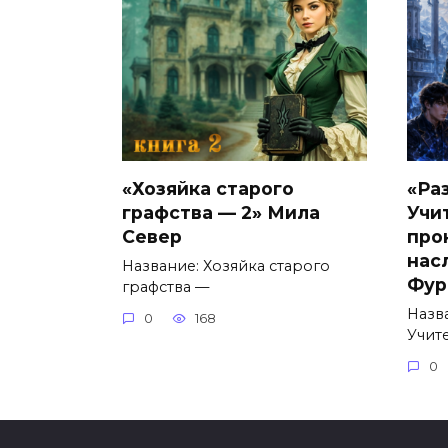
«Хозяйка старого
«Ра
графства — 2» Мила
Учи
Север
про
нас
Название: Хозяйка старого
Фур
графства —
Назв
0
168
Учит
0