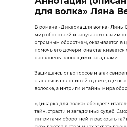
Аннотация (описан
для волка» Ляна В
В романе «Дикарка для волка» Ляны 
мир оборотней и запутанных взаимоо
огромным оборотнем, оказывается в ц
помочь его дочери, она сталкивается
наполнены зловещими загадками.
Защищаясь от вопросов и атак свиреп
становясь пленницей в доме, где влас
волоске, а интриги и тайны мира обо
«Дикарка для волка» обещает читате
тайн, страсти и загадочных судеб. С
интригами оборотней и раскрыть тай
скрываются в страницах захватывающ