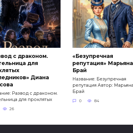
звод с драконом.
«Безупречная
тельница для
репутация» Марьяна
клятых
Брай
ледников» Диана
Название: Безупречная
сова
репутация Автор: Марьян
Брай
ание: Развод с драконом.
ельница для проклятых
0
84
26