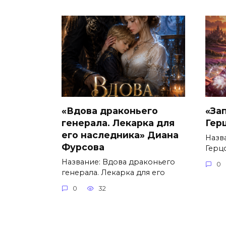
«Вдова драконьего
«За
генерала. Лекарка для
Гер
его наследника» Диана
Назв
Фурсова
Герц
Название: Вдова драконьего
0
генерала. Лекарка для его
0
32