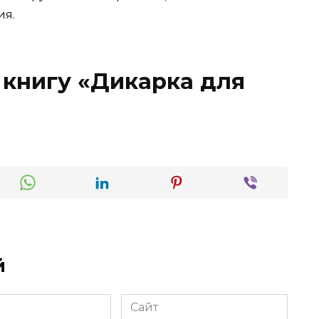
ия.
 книгу «Дикарка для
й
Сайт