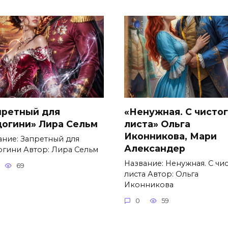
претный для
«Ненужная. С чисто
цогини» Лира Сельм
листа» Ольга
Иконникова, Мари
ание: Запретный для
Александер
огини Автор: Лира Сельм
Название: Ненужная. С чи
69
листа Автор: Ольга
Иконникова
0
59