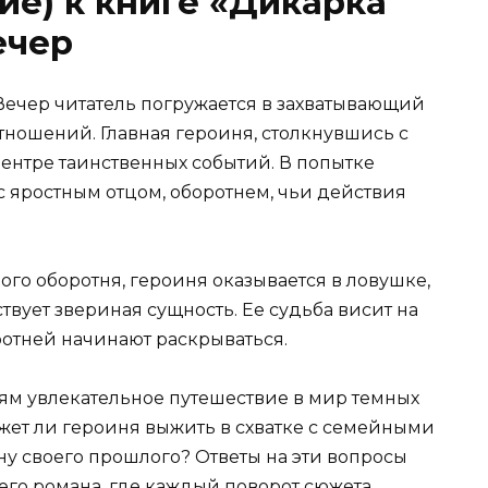
ие) к книге «Дикарка
ечер
Вечер читатель погружается в захватывающий
тношений. Главная героиня, столкнувшись с
ентре таинственных событий. В попытке
 с яростным отцом, оборотнем, чьи действия
ого оборотня, героиня оказывается в ловушке,
твует звериная сущность. Ее судьба висит на
ротней начинают раскрываться.
лям увлекательное путешествие в мир темных
может ли героиня выжить в схватке с семейными
ну своего прошлого? Ответы на эти вопросы
его романа, где каждый поворот сюжета