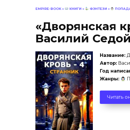
EMPIRE-BOOK
»
КНИГИ
»
ФЭНТЕЗИ
»
ПОПАД
«Дворянская к
Василий Седо
Название:
Д
Автор:
Васи
Год написа
Жанры:
П
Читать о