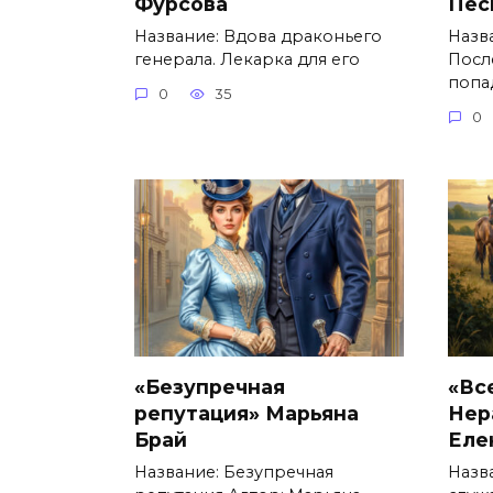
Фурсова
Пес
Название: Вдова драконьего
Назв
генерала. Лекарка для его
Посл
попа
0
35
0
«Безупречная
«Вс
репутация» Марьяна
Нер
Брай
Еле
Название: Безупречная
Назв