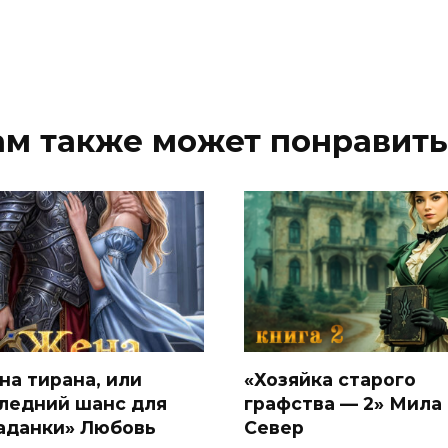
ам также может понравить
на тирана, или
«Хозяйка старого
ледний шанс для
графства — 2» Мила
аданки» Любовь
Север