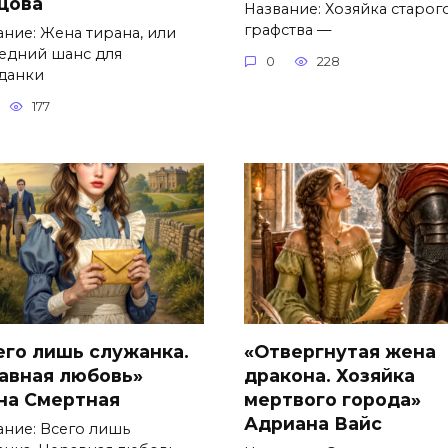
цова
Название: Хозяйка старог
графства —
ание: Жена тирана, или
едний шанс для
0
228
данки
177
его лишь служанка.
«Отвергнутая жена
авная любовь»
дракона. Хозяйка
на Смертная
мертвого города»
Адриана Вайс
ание: Всего лишь