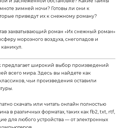
дной и заснеженной обстановке? Какие тайны
емноте зимней ночи? Готовы ли они к
торые приведут их к снежному роману?
читав захватывающий роман «Их снежный роман»
сферу морозного воздуха, снегопадов и
 каникул.
k предлагает широкий выбор произведений
ей всего мира. Здесь вы найдете как
 классиков, чьи произведения оставили
туры.
атно скачать или читать онлайн полностью
в различных форматах, таких как fb2, txt, rtf,
щие для любого устройства — от электронных
компьютеров.