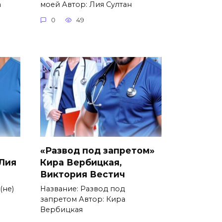
а
моей Автор: Лия Султан
0
49
«Развод под запретом»
 Лия
Кира Вербицкая,
Виктория Вестич
(не)
Название: Развод под
запретом Автор: Кира
Вербицкая