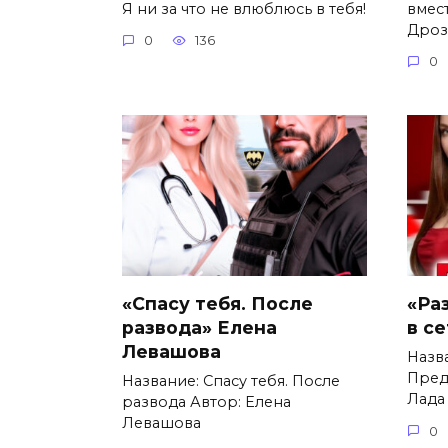
Я ни за что не влюблюсь в тебя!
вмес
Дроз
0
136
0
«Спасу тебя. После
«Ра
развода» Елена
в с
Левашова
Назв
Пред
Название: Спасу тебя. После
Лада
развода Автор: Елена
Левашова
0