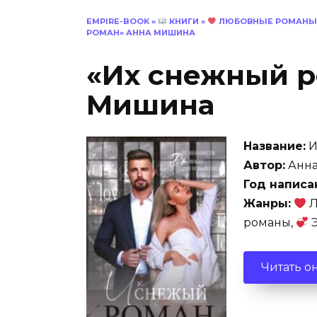
EMPIRE-BOOK
»
КНИГИ
»
ЛЮБОВНЫЕ РОМАНЫ
РОМАН» АННА МИШИНА
«Их снежный р
Мишина
Название:
И
Автор:
Анн
Год написа
Жанры:
Л
романы,
Э
Читать о