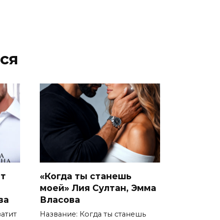
ся
ит
«Когда ты станешь
моей» Лия Султан, Эмма
ва
Власова
ватит
Название: Когда ты станешь