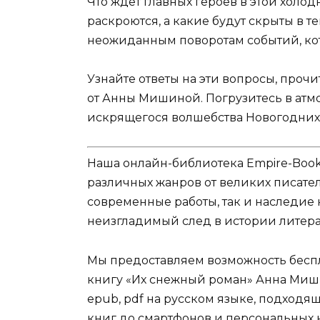
Что ждет главных героев в этой холо
раскроются, а какие будут скрыты в т
неожиданным поворотам событий, ко
Узнайте ответы на эти вопросы, про
от Анны Мишиной. Погрузитесь в атмо
искрящегося волшебства Новогодних
Наша онлайн-библиотека Empire-Boo
различных жанров от великих писател
современные работы, так и наследие
неизгладимый след в истории литера
Мы предоставляем возможность беспл
книгу «Их снежный роман» Анна Мишина 
epub, pdf на русском языке, подходя
книг до смартфонов и персональных 