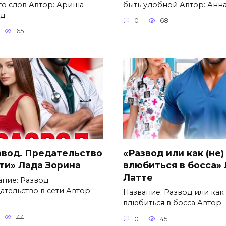
то слов Автор: Ариша
быть удобной Автор: Анн
д
0
68
65
звод. Предательство
«Развод или как (не)
ети» Лада Зорина
влюбиться в босса»
Латте
ание: Развод.
ательство в сети Автор:
Название: Развод или как 
влюбиться в босса Автор
44
0
45