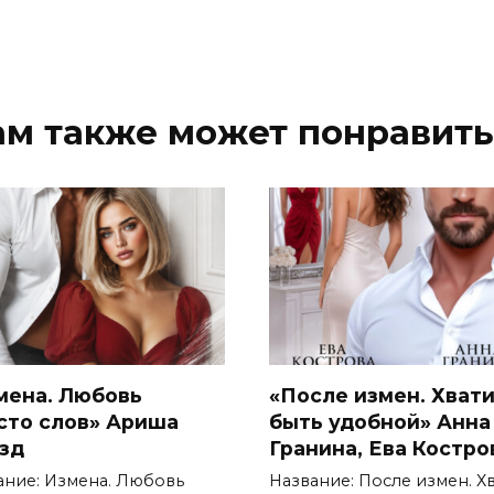
ам также может понравить
мена. Любовь
«После измен. Хват
сто слов» Ариша
быть удобной» Анна
зд
Гранина, Ева Костро
ание: Измена. Любовь
Название: После измен. Х