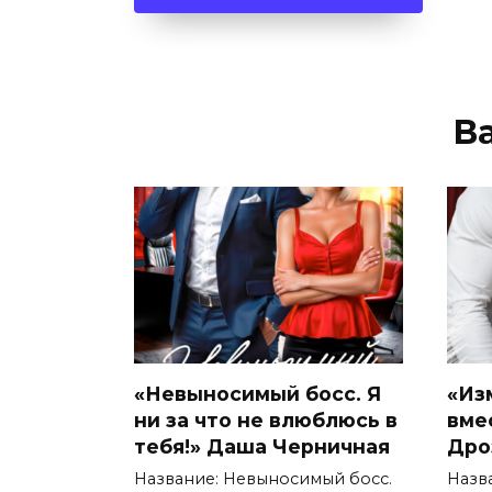
В
«Невыносимый босс. Я
«Из
ни за что не влюблюсь в
вме
тебя!» Даша Черничная
Дро
Название: Невыносимый босс.
Назв