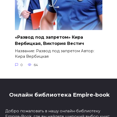
«Развод под запретом» Кира
Вербицкая, Виктория Вестич
Название: Развод под запретом Автор:
Кира Вербицкая
0
64
Онлайн библиотека Empire-book
Добро пожаловать в нашу онлайн-библиотеку
Empire-Book, где вы найдете широкий выбор книг: