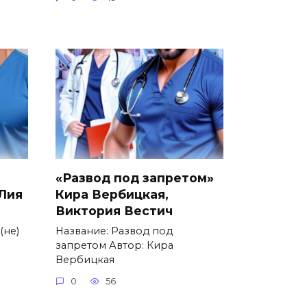
«Развод под запретом»
 Лия
Кира Вербицкая,
Виктория Вестич
(не)
Название: Развод под
запретом Автор: Кира
Вербицкая
0
56