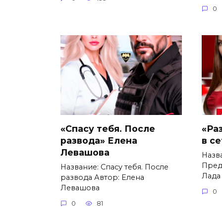
0
«Спасу тебя. После
«Ра
развода» Елена
в с
Левашова
Назв
Пред
Название: Спасу тебя. После
Лада
развода Автор: Елена
Левашова
0
0
81