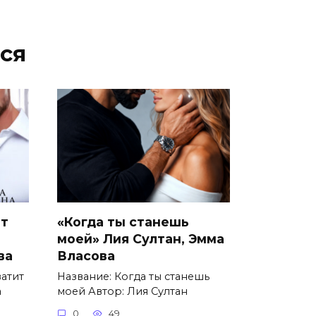
ся
ит
«Когда ты станешь
моей» Лия Султан, Эмма
ва
Власова
ватит
Название: Когда ты станешь
а
моей Автор: Лия Султан
0
49