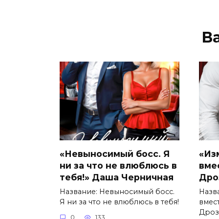
В
«Невыносимый босс. Я
«Из
ни за что не влюблюсь в
вме
тебя!» Даша Черничная
Дро
Название: Невыносимый босс.
Назв
Я ни за что не влюблюсь в тебя!
вмес
Дроз
0
133