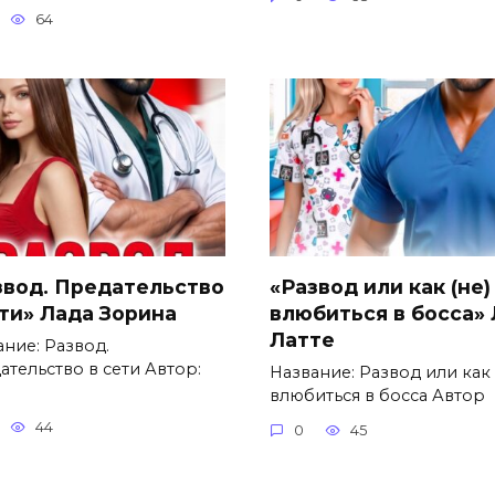
64
звод. Предательство
«Развод или как (не)
ети» Лада Зорина
влюбиться в босса»
Латте
ание: Развод.
ательство в сети Автор:
Название: Развод или как 
влюбиться в босса Автор
44
0
45