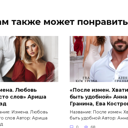
ам также может понравить
мена. Любовь
«После измен. Хват
сто слов» Ариша
быть удобной» Анна
зд
Гранина, Ева Костро
ание: Измена. Любовь
Название: После измен. Х
то слов Автор: Ариша
быть удобной Автор: Анн
д
0
68