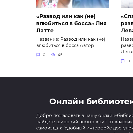
«Развод или как (не)
«Сп
влюбиться в босса» Лия
раз
Латте
Лев
Название: Развод или как (не)
Назва
влюбиться в босса Автор
разв
Лева
0
45
0
Онлайн библиотек
Добро пожаловать в нашу онлайн-библио
найдете широкий выбор книг: от класси
самоиздата. Удобный интерфейс доступен