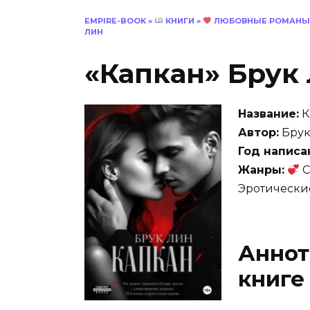
EMPIRE-BOOK
»
КНИГИ
»
ЛЮБОВНЫЕ РОМАНЫ
ЛИН
«Капкан» Брук
Название:
К
Автор:
Брук
Год написа
Жанры:
С
Эротически
Аннот
книге