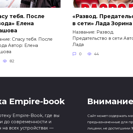
асу тебя. После
«Развод. Предатель
вода» Елена
в сети» Лада Зорина
ашова
Название: Развод.
Предательство в сети Авт
ние: Спасу тебя. После
Лада
ода Автор: Елена
шова
0
44
82
а Empire-book
Внимание
теку Empire-Book, где вы
Сайт может содержать ма
ки до современности и
предназначенные для п
 на всех устройствах —
лицами, не достигшими 18