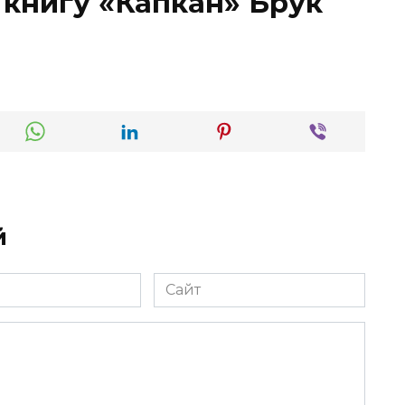
 книгу «Капкан» Брук
й
Сайт