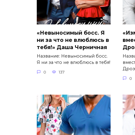
«Невыносимый босс. Я
«Из
ни за что не влюблюсь в
вме
тебя!» Даша Черничная
Дро
Название: Невыносимый босс.
Назв
Я ни за что не влюблюсь в тебя!
вмес
Дроз
0
137
0