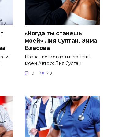
ит
«Когда ты станешь
моей» Лия Султан, Эмма
ва
Власова
ватит
Название: Когда ты станешь
а
моей Автор: Лия Султан
0
49