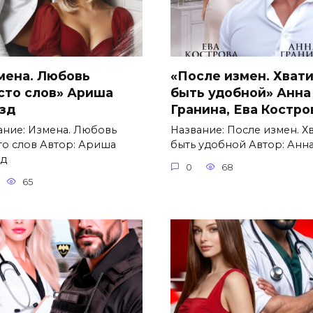
мена. Любовь
«После измен. Хват
сто слов» Ариша
быть удобной» Анна
зд
Гранина, Ева Костро
ание: Измена. Любовь
Название: После измен. Х
то слов Автор: Ариша
быть удобной Автор: Анн
д
0
68
65