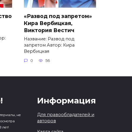
ство
«Развод под запретом»
Кира Вербицкая,
Виктория Вестич
ор:
Название: Развод под
запретом Автор: Кира
Вербицкая
0
56
!
Информация
Для правообладателей и
териалы, не
авторов
росмотра
 лет!
Карта сайта