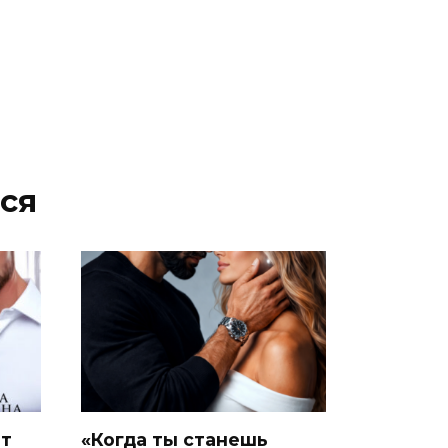
ся
ит
«Когда ты станешь