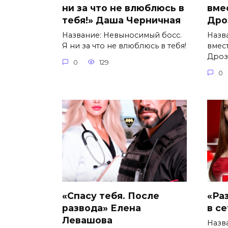
ни за что не влюблюсь в
вме
тебя!» Даша Черничная
Дро
Название: Невыносимый босс.
Назв
Я ни за что не влюблюсь в тебя!
вмес
Дроз
0
129
0
«Спасу тебя. После
«Ра
развода» Елена
в с
Левашова
Назв