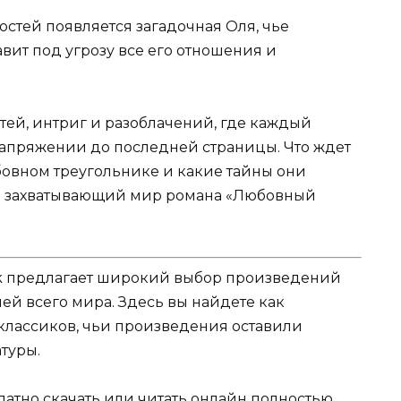
остей появляется загадочная Оля, чье
авит под угрозу все его отношения и
стей, интриг и разоблачений, где каждый
 напряжении до последней страницы. Что ждет
бовном треугольнике и какие тайны они
 в захватывающий мир романа «Любовный
k предлагает широкий выбор произведений
ей всего мира. Здесь вы найдете как
 классиков, чьи произведения оставили
туры.
атно скачать или читать онлайн полностью