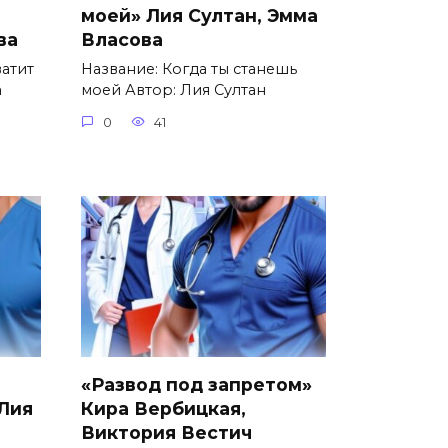
моей» Лия Султан, Эмма
ва
Власова
ватит
Название: Когда ты станешь
а
моей Автор: Лия Султан
0
41
«Развод под запретом»
 Лия
Кира Вербицкая,
Виктория Вестич