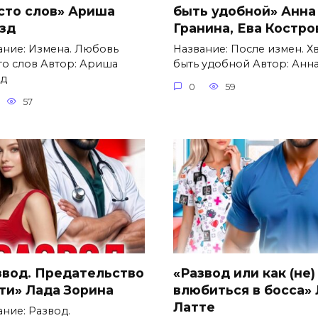
сто слов» Ариша
быть удобной» Анна
зд
Гранина, Ева Костро
ание: Измена. Любовь
Название: После измен. Х
то слов Автор: Ариша
быть удобной Автор: Анн
д
0
59
57
звод. Предательство
«Развод или как (не)
ети» Лада Зорина
влюбиться в босса»
Латте
ание: Развод.