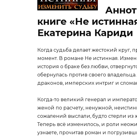
Аннот
книге «Не истинна
Екатерина Кариди
Когда судьба делает жестокий круг,
момент. В романе Не истинная. Измен
история о браке без любви, отвергну
обернулась против своего владельца. 
драконов, имперских интриг и слома
Когда-то великий генерал и императо
женой по расчету, ненужной, неистинн
сожалений выслали, будто стерли из ж
Теперь всё изменилось, и роли неож
узнаете, прочитав роман и погрузивш