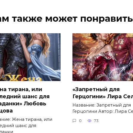
ам также может понравить
на тирана, или
«Запретный для
ледний шанс для
Герцогини» Лира Се
аданки» Любовь
Название: Запретный для
цова
Герцогини Автор: Лира С
ание: Жена тирана, или
0
73
едний шанс для
данки