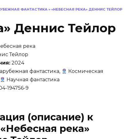
УБЕЖНАЯ ФАНТАСТИКА
»
«НЕБЕСНАЯ РЕКА» ДЕННИС ТЕЙЛОР
а» Деннис Тейлор
ебесная река
ис Тейлор
ния:
2024
арубежная фантастика,
Космическая
Научная фантастика
04-194756-9
ация (описание) к
 «Небесная река»