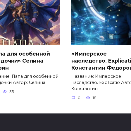
па для особенной
«Имперское
здочки» Селина
наследство. Explicat
рин
Константин Федоро
ание: Папа для особенной
Название: Имперское
дочки Автор: Селина
наследство. Explicatio Авт
Константин
35
0
18