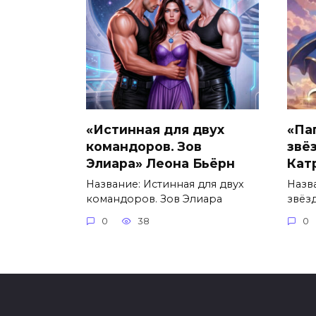
«Истинная для двух
«Па
командоров. Зов
звё
Элиара» Леона Бьёрн
Кат
Название: Истинная для двух
Назв
командоров. Зов Элиара
звёз
0
38
0