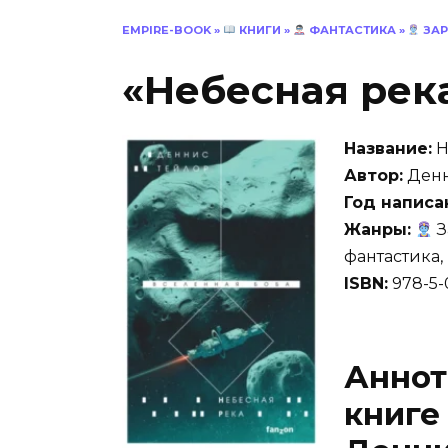
EMPIRE-BOOK
»
КНИГИ
»
ФАНТАСТИКА
»
ЗАР
«Небесная рек
Название:
Н
Автор:
Денн
Год написа
Жанры:
З
фантастика,
ISBN:
978-5-
Аннот
книге