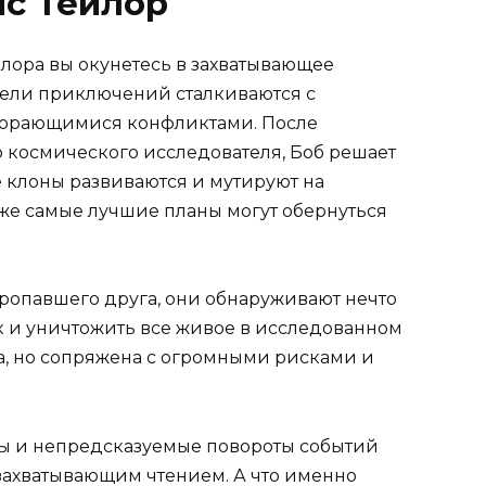
с Тейлор
йлора вы окунетесь в захватывающее
тели приключений сталкиваются с
горающимися конфликтами. После
 космического исследователя, Боб решает
де клоны развиваются и мутируют на
же самые лучшие планы могут обернуться
пропавшего друга, они обнаруживают нечто
ак и уничтожить все живое в исследованном
а, но сопряжена с огромными рисками и
ы и непредсказуемые повороты событий
захватывающим чтением. А что именно