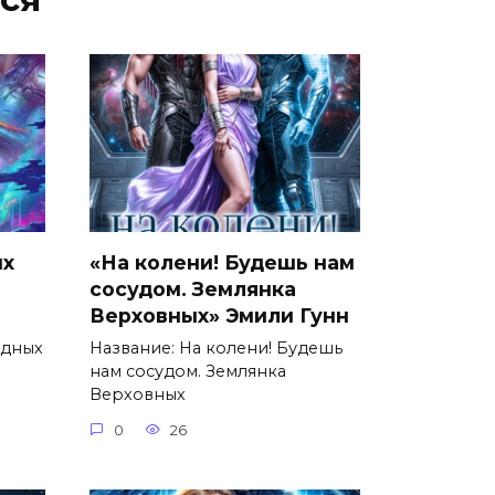
ых
«На колени! Будешь нам
сосудом. Землянка
Верховных» Эмили Гунн
здных
Название: На колени! Будешь
нам сосудом. Землянка
Верховных
0
26