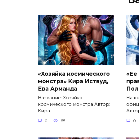
«Хозяйка космического
«Ее
монстра» Кира Иствуд,
пра
Ева Арманда
Пол
Название: Хозяйка
Назв
космического монстра Автор:
офиц
Кира
Авто
0
65
0