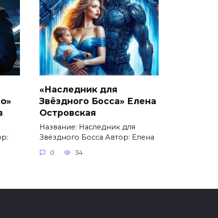
«Наследник для
io»
Звёздного Босса» Елена
в
Островская
Название: Наследник для
ор:
Звёздного Босса Автор: Елена
0
34