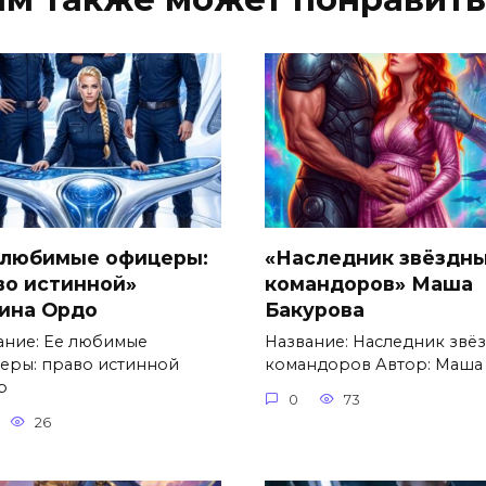
 любимые офицеры:
«Наследник звёздн
во истинной»
командоров» Маша
ина Ордо
Бакурова
ание: Ее любимые
Название: Наследник звё
еры: право истинной
командоров Автор: Маша
р
0
73
26