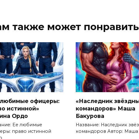
ам также может понравить
 любимые офицеры:
«Наследник звёздн
во истинной»
командоров» Маша
ина Ордо
Бакурова
ание: Ее любимые
Название: Наследник звё
еры: право истинной
командоров Автор: Маша
р