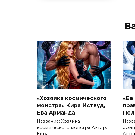
В
«Хозяйка космического
«Ее
монстра» Кира Иствуд,
пра
Ева Арманда
Пол
Название: Хозяйка
Назв
космического монстра Автор:
офиц
Кира
Авто