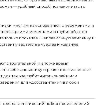
ключениях, которые заставят вас переживать и
т роман — удобный способ познакомиться с
лизки многим: как справиться с переменами и
лнена яркими моментами и глубиной, а что
те только прочитав «Неправильную землянку и
ставит у вас теплые чувства и желание
ся с трогательной и в то же время
ает в себе фантастику и реальные жизненные
 для тех, кто любит читать онлайн или
изведения для удобства чтения в любой
k предлагает широкий выбор произведений