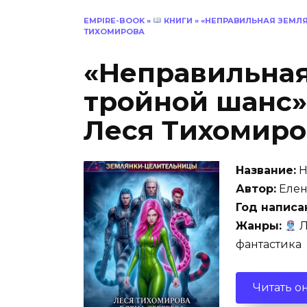
EMPIRE-BOOK
»
КНИГИ
»
«НЕПРАВИЛЬНАЯ ЗЕМЛЯ
ТИХОМИРОВА
«Неправильная
тройной шанс»
Леся Тихомиро
Название:
Н
Автор:
Елен
Год написа
Жанры:
Л
фантастика
Читать о