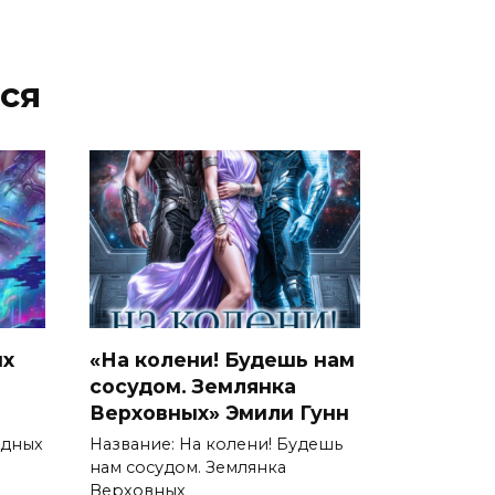
ся
ых
«На колени! Будешь нам
сосудом. Землянка
Верховных» Эмили Гунн
здных
Название: На колени! Будешь
нам сосудом. Землянка
Верховных