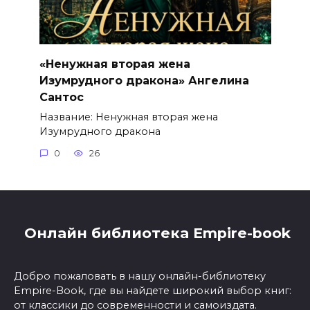
«Ненужная вторая жена
Изумрудного дракона» Ангелина
Сантос
Название: Ненужная вторая жена
Изумрудного дракона
0
26
Онлайн библиотека Empire-book
Добро пожаловать в нашу онлайн-библиотеку
Empire-Book, где вы найдете широкий выбор книг:
от классики до современности и самоиздата.