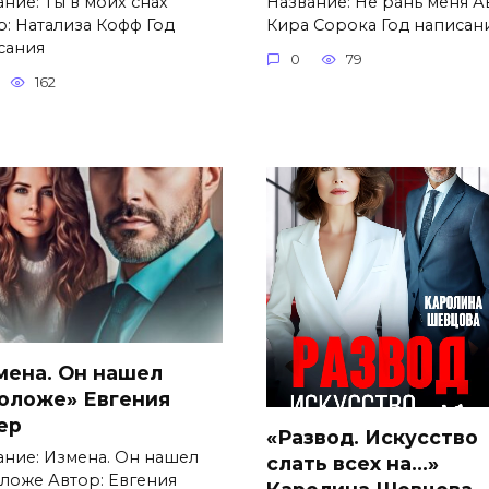
ние: Ты в моих снах
Название: Не рань меня А
р: Натализа Кофф Год
Кира Сорока Год написан
сания
0
79
162
мена. Он нашел
оложе» Евгения
ер
«Развод. Искусство
ание: Измена. Он нашел
слать всех на…»
ложе Автор: Евгения