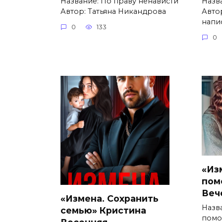
Название: По праву ненависти
Назва
Автор: Татьяна Никандрова
Авто
напи
0
133
0
«Из
пом
Веч
«Измена. Сохранить
Назв
семью» Кристина
помо