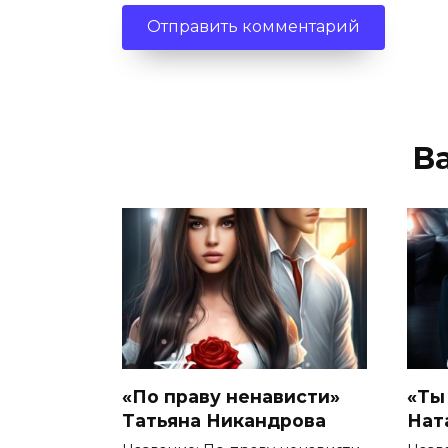
В
«По праву ненависти»
«Ты
Татьяна Никандрова
Нат