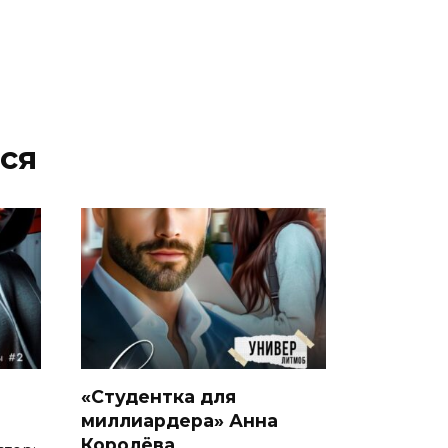
ся
а
«Студентка для
миллиардера» Анна
Королёва