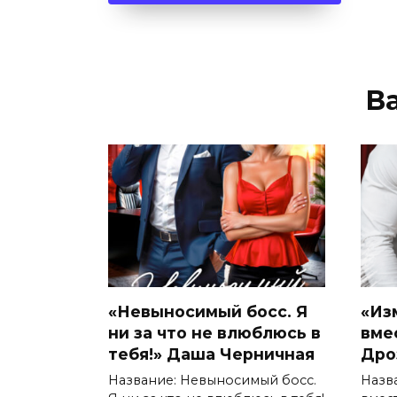
В
«Невыносимый босс. Я
«Из
ни за что не влюблюсь в
вме
тебя!» Даша Черничная
Дро
Название: Невыносимый босс.
Назв