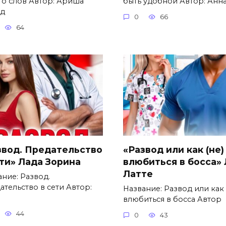
то слов Автор: Ариша
быть удобной Автор: Анн
д
0
66
64
звод. Предательство
«Развод или как (не)
ети» Лада Зорина
влюбиться в босса»
Латте
ание: Развод.
ательство в сети Автор:
Название: Развод или как 
влюбиться в босса Автор
44
0
43