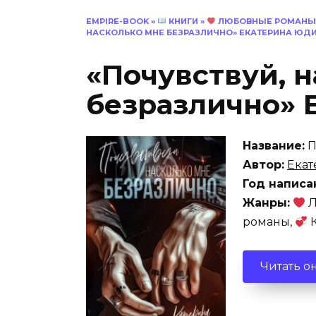
EMPIRE-BOOK
»
КНИГИ
»
ЛЮБОВНЫЕ РОМАНЫ
НАСКОЛЬКО МНЕ БЕЗРАЗЛИЧНО» ЕКАТЕРИНА ЮД
«Почувствуй, 
безразлично» 
Название:
П
Автор:
Ека
Год написа
Жанры:
Л
романы,
К
Читать о