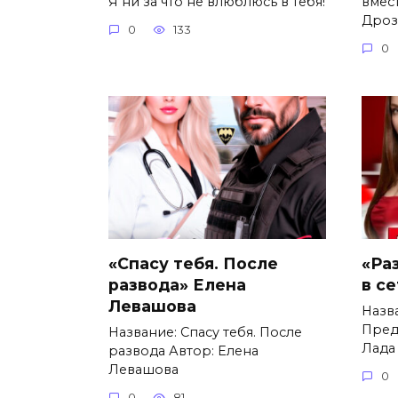
Я ни за что не влюблюсь в тебя!
вмес
Дроз
0
133
0
«Спасу тебя. После
«Ра
развода» Елена
в с
Левашова
Назв
Пред
Название: Спасу тебя. После
Лада
развода Автор: Елена
Левашова
0
0
81