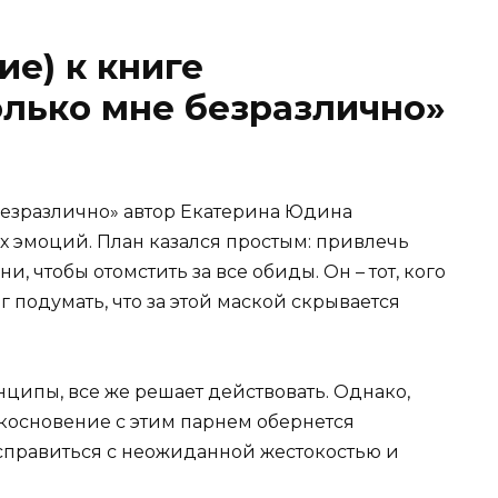
ие) к книге
олько мне безразлично»
 безразлично» автор Екатерина Юдина
х эмоций. План казался простым: привлечь
, чтобы отомстить за все обиды. Он – тот, кого
 подумать, что за этой маской скрывается
нципы, все же решает действовать. Однако,
икосновение с этим парнем обернется
справиться с неожиданной жестокостью и