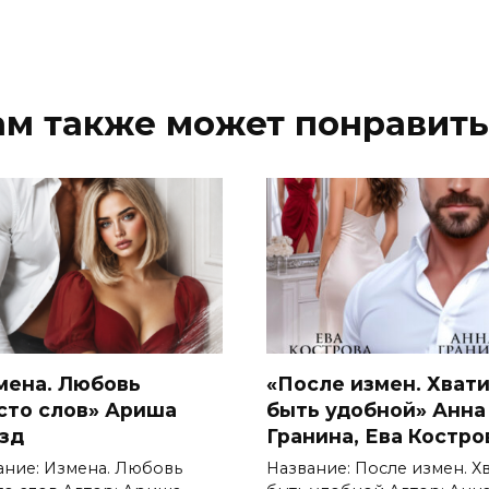
ам также может понравить
мена. Любовь
«После измен. Хват
сто слов» Ариша
быть удобной» Анна
зд
Гранина, Ева Костро
ание: Измена. Любовь
Название: После измен. Х