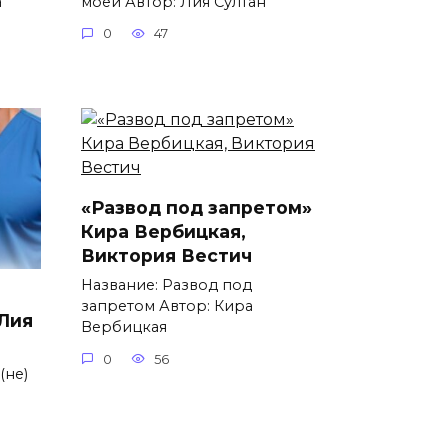
а
моей Автор: Лия Султан
0
47
«Развод под запретом»
Кира Вербицкая,
Виктория Вестич
Название: Развод под
запретом Автор: Кира
 Лия
Вербицкая
0
56
(не)