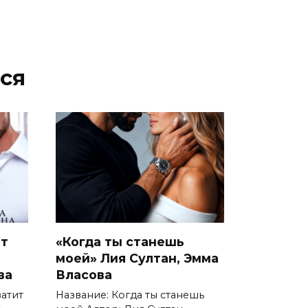
ся
ит
«Когда ты станешь
моей» Лия Султан, Эмма
ва
Власова
ватит
Название: Когда ты станешь