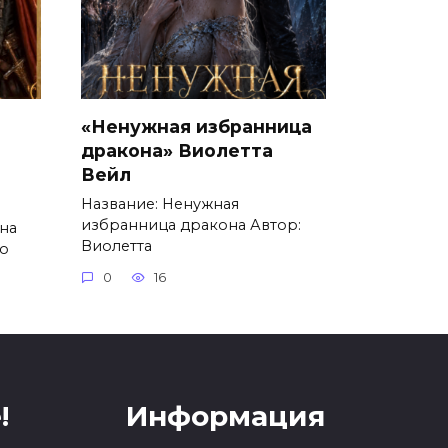
«Ненужная избранница
дракона» Виолетта
Вейл
Название: Ненужная
избранница дракона Автор:
на
Виолетта
го
0
16
!
Информация