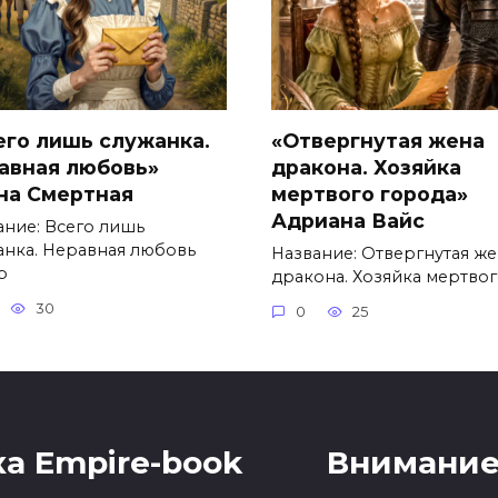
его лишь служанка.
«Отвергнутая жена
авная любовь»
дракона. Хозяйка
на Смертная
мертвого города»
Адриана Вайс
ание: Всего лишь
анка. Неравная любовь
Название: Отвергнутая же
р
дракона. Хозяйка мертво
30
0
25
а Empire-book
Внимание