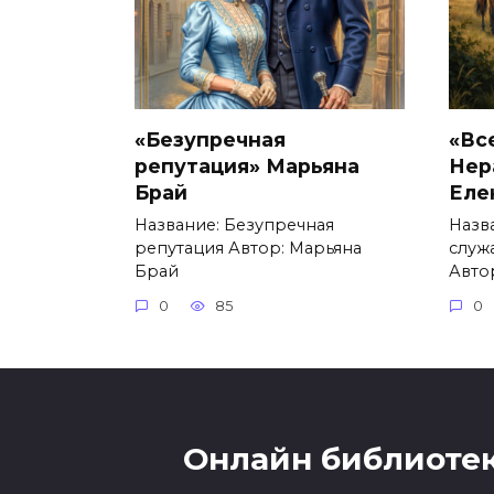
«Безупречная
«Вс
репутация» Марьяна
Нер
Брай
Еле
Название: Безупречная
Назв
репутация Автор: Марьяна
служ
Брай
Авто
0
85
0
Онлайн библиотек