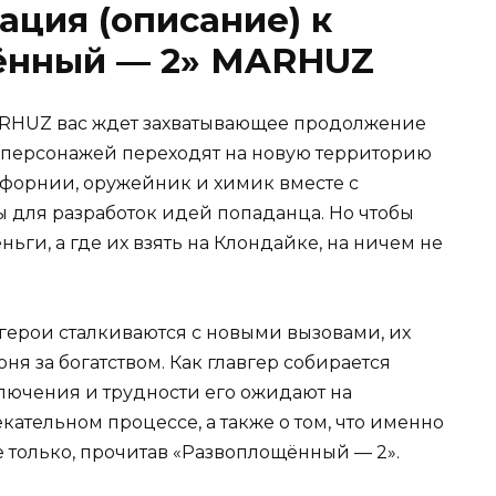
ация (описание) к
ённый — 2» MARHUZ
ARHUZ вас ждет захватывающее продолжение
 персонажей переходят на новую территорию
форнии, оружейник и химик вместе с
 для разработок идей попаданца. Но чтобы
ьги, а где их взять на Клондайке, на ничем не
ерои сталкиваются с новыми вызовами, их
оня за богатством. Как главгер собирается
лючения и трудности его ожидают на
кательном процессе, а также о том, что именно
е только, прочитав «Развоплощённый — 2».