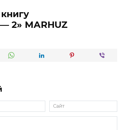
 книгу
 — 2» MARHUZ
й
Сайт