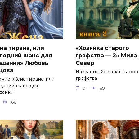
на тирана, или
«Хозяйка старого
ледний шанс для
графства — 2» Мила
аданки» Любовь
Север
цова
Название: Хозяйка старог
графства —
ание: Жена тирана, или
едний шанс для
0
189
данки
166