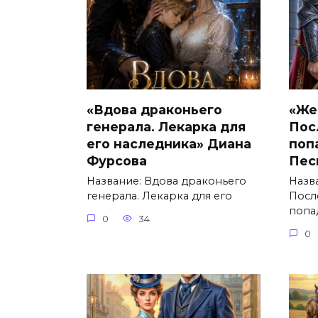
«Вдова драконьего
«Же
генерала. Лекарка для
Пос
его наследника» Диана
поп
Фурсова
Пес
Название: Вдова драконьего
Назв
генерала. Лекарка для его
Посл
попа
0
34
0