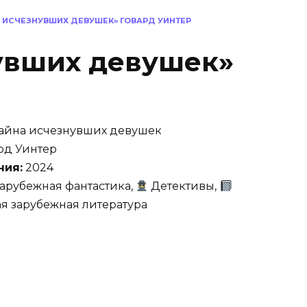
 ИСЧЕЗНУВШИХ ДЕВУШЕК» ГОВАРД УИНТЕР
увших девушек»
айна исчезнувших девушек
рд Уинтер
ния:
2024
арубежная фантастика,
Детективы,
я зарубежная литература