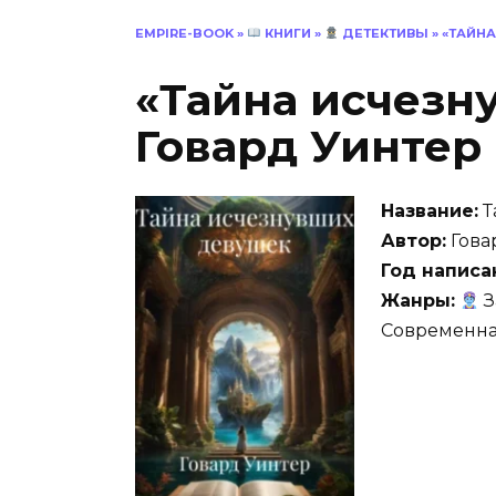
EMPIRE-BOOK
»
КНИГИ
»
ДЕТЕКТИВЫ
»
«ТАЙНА
«Тайна исчезн
Говард Уинтер
Название:
Т
Автор:
Гова
Год написа
Жанры:
З
Современна