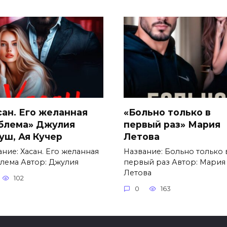
сан. Его желанная
«Больно только в
блема» Джулия
первый раз» Мария
уш, Ая Кучер
Летова
ние: Хасан. Его желанная
Название: Больно только 
лема Автор: Джулия
первый раз Автор: Мария
Летова
102
0
163