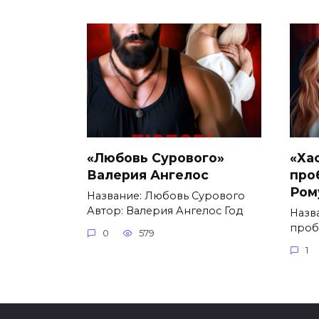
«Любовь Сурового»
«Ха
Валерия Ангелос
про
Ром
Название: Любовь Сурового
Автор: Валерия Ангелос Год
Назва
проб
0
579
1