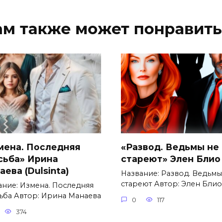
ам также может понравить
мена. Последняя
«Развод. Ведьмы не
сьба» Ирина
стареют» Элен Блио
ева (Dulsinta)
Название: Развод. Ведьмы
стареют Автор: Элен Блио
ание: Измена. Последняя
ьба Автор: Ирина Манаева
0
117
374