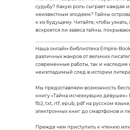
судьбу? Какую роль сыграет каждая и
неизвестным злодеем? Тайны острова 
к их будущему. Читайте, чтобы узнат
вскроется ли завеса тайны, покрываю
Наша онлайн-библиотека Empire-Boo
различных жанров от великих писател
современные работы, так и наследие
неизгладимый след в истории литера
Мы предоставляем возможность беспл
книгу «Тайна исчезнувших девушек» Г
fb2, txt, rtf, epub, pdf на русском яз
электронных книг до смартфонов и п
Прежде чем приступить к чтению ил