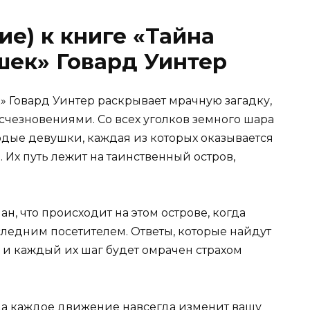
ие) к книге «Тайна
шек» Говард Уинтер
» Говард Уинтер раскрывает мрачную загадку,
езновениями. Со всех уголков земного шара
дые девушки, каждая из которых оказывается
 Их путь лежит на таинственный остров,
н, что происходит на этом острове, когда
следним посетителем. Ответы, которые найдут
, и каждый их шаг будет омрачен страхом
да каждое движение навсегда изменит вашу