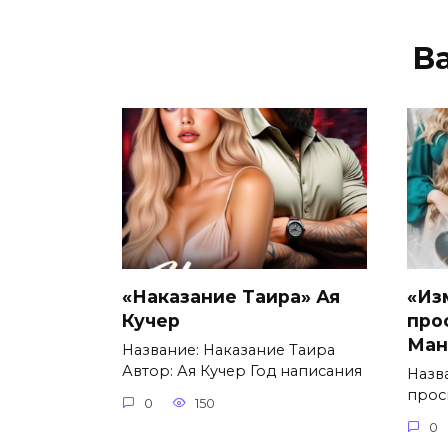
В
«Наказание Таира» Ая
«Из
Кучер
про
Мана
Название: Наказание Таира
Автор: Ая Кучер Год написания
Назв
прос
0
150
0