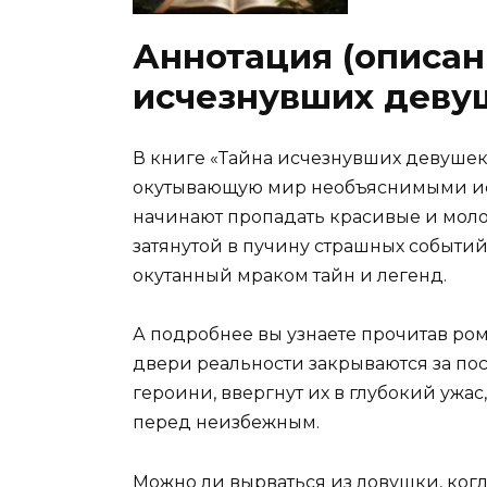
Аннотация (описан
исчезнувших деву
В книге «Тайна исчезнувших девушек
окутывающую мир необъяснимыми исч
начинают пропадать красивые и моло
затянутой в пучину страшных событий.
окутанный мраком тайн и легенд.
А подробнее вы узнаете прочитав рома
двери реальности закрываются за по
героини, ввергнут их в глубокий ужас
перед неизбежным.
Можно ли вырваться из ловушки, ког