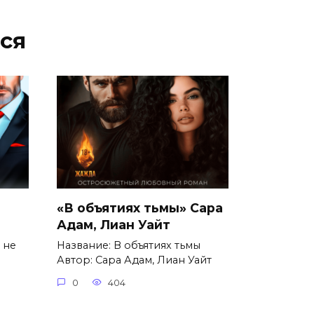
ся
«В объятиях тьмы» Сара
Адам, Лиан Уайт
 не
Название: В объятиях тьмы
Автор: Сара Адам, Лиан Уайт
0
404