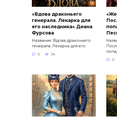
«Вдова драконьего
«Же
генерала. Лекарка для
Пос
его наследника» Диана
поп
Фурсова
Пес
Название: Вдова драконьего
Назв
генерала. Лекарка для его
Посл
попа
0
34
0