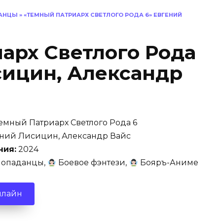
АНЦЫ
»
«ТЕМНЫЙ ПАТРИАРХ СВЕТЛОГО РОДА 6» ЕВГЕНИЙ
арх Светлого Рода
сицин, Александр
емный Патриарх Светлого Рода 6
ний Лисицин, Александр Вайс
ния:
2024
опаданцы,
Боевое фэнтези,
Бояръ-Аниме
нлайн