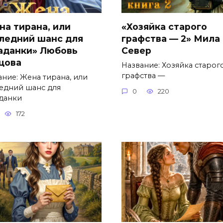
на тирана, или
«Хозяйка старого
ледний шанс для
графства — 2» Мила
аданки» Любовь
Север
цова
Название: Хозяйка старог
графства —
ание: Жена тирана, или
едний шанс для
0
220
данки
172