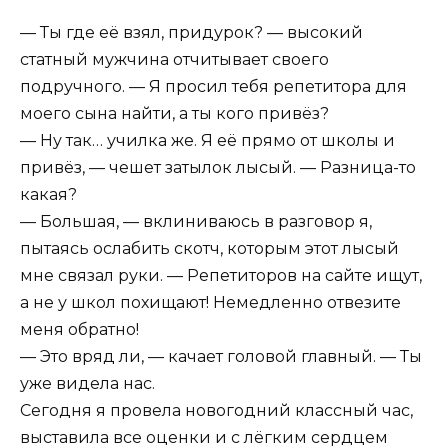
— Ты где её взял, придурок? — высокий
статный мужчина отчитывает своего
подручного. — Я просил тебя репетитора для
моего сына найти, а ты кого привёз?
— Ну так… училка же. Я её прямо от школы и
привёз, — чешет затылок лысый. — Разница-то
какая?
— Большая, — вклиниваюсь в разговор я,
пытаясь ослабить скотч, которым этот лысый
мне связал руки. — Репетиторов на сайте ищут,
а не у школ похищают! Немедленно отвезите
меня обратно!
— Это вряд ли, — качает головой главный. — Ты
уже видела нас.
Сегодня я провела новогодний классный час,
выставила все оценки и с лёгким сердцем