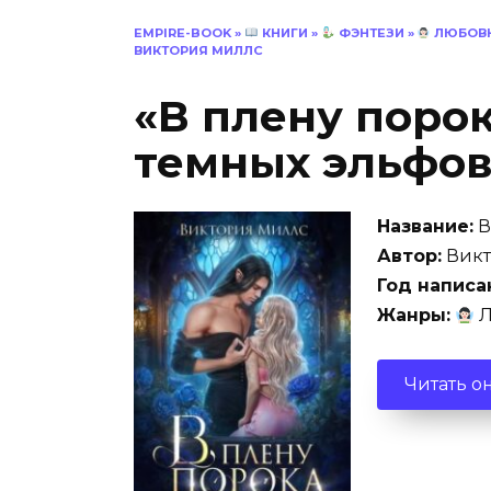
EMPIRE-BOOK
»
КНИГИ
»
ФЭНТЕЗИ
»
ЛЮБОВН
ВИКТОРИЯ МИЛЛС
«В плену поро
темных эльфов
Название:
В
Автор:
Викт
Год написа
Жанры:
Л
Читать о