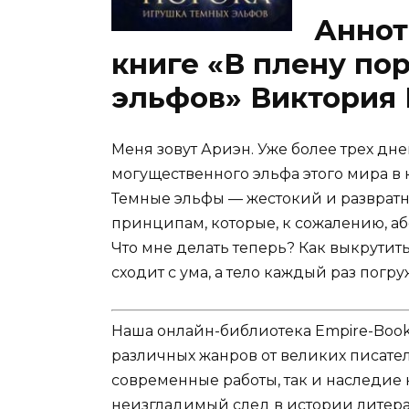
Аннот
книге «В плену по
эльфов» Виктория
Меня зовут Ариэн. Уже более трех дн
могущественного эльфа этого мира в к
Темные эльфы — жестокий и разврат
принципам, которые, к сожалению, а
Что мне делать теперь? Как выкрутить
сходит с ума, а тело каждый раз погр
Наша онлайн-библиотека Empire-Boo
различных жанров от великих писател
современные работы, так и наследие
неизгладимый след в истории литера