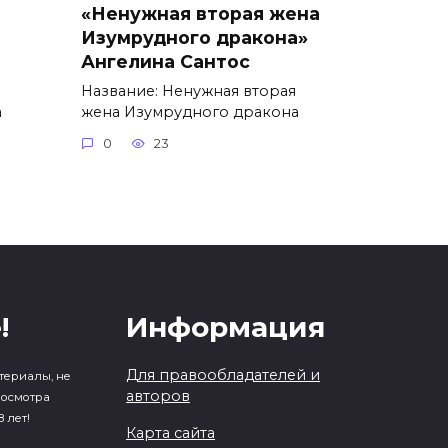
«Ненужная вторая жена
Изумрудного дракона»
Ангелина Сантос
Название: Ненужная вторая
а
жена Изумрудного дракона
0
23
!
Информация
Для правообладателей и
териалы, не
авторов
росмотра
 лет!
Карта сайта