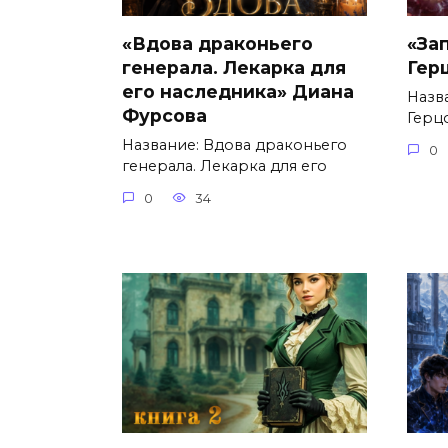
«Вдова драконьего
«За
генерала. Лекарка для
Гер
его наследника» Диана
Назв
Фурсова
Герц
Название: Вдова драконьего
0
генерала. Лекарка для его
0
34