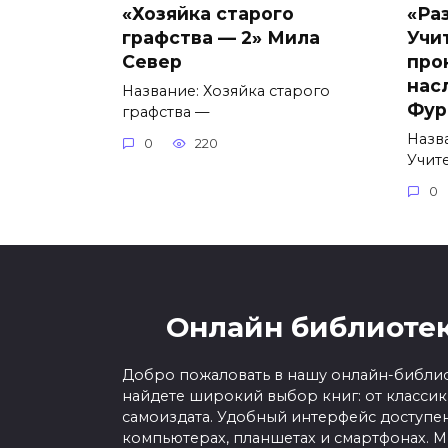
«Хозяйка старого
«Ра
графства — 2» Мила
Учи
Север
про
нас
Название: Хозяйка старого
Фур
графства —
Назв
0
220
Учит
0
Онлайн библиотек
Добро пожаловать в нашу онлайн-библио
найдете широкий выбор книг: от класси
самоиздата. Удобный интерфейс доступен
компьютерах, планшетах и смартфонах. 