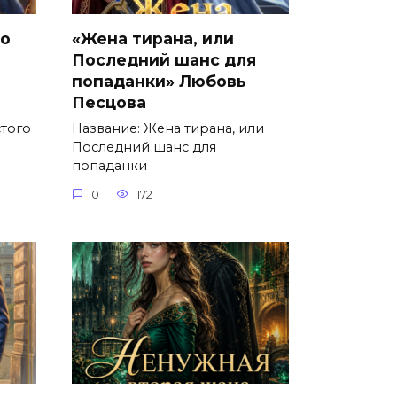
го
«Жена тирана, или
Последний шанс для
попаданки» Любовь
Песцова
стого
Название: Жена тирана, или
Последний шанс для
попаданки
0
172