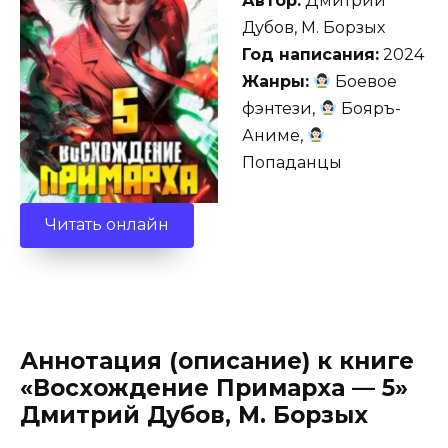
Автор:
Дмитрий
Дубов, М. Борзых
Год написания:
2024
Жанры:
Боевое
фэнтези,
Бояръ-
Аниме,
Попаданцы
Читать онлайн
Аннотация (описание) к книге
«Восхождение Примарха — 5»
Дмитрий Дубов, М. Борзых