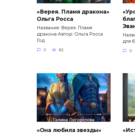
«Верея. Пламя дракона»
«Ур
Ольга Росса
бла
Эва
Название: Верея. Пламя
дракона Автор: Ольга Росса
Назв
Год
для 
0
82
0
«Она любила звезды»
«Ис