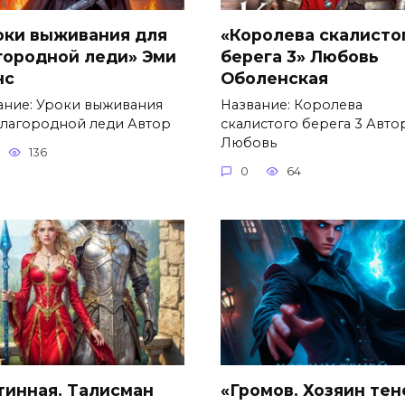
оки выживания для
«Королева скалисто
городной леди» Эми
берега 3» Любовь
нс
Оболенская
ание: Уроки выживания
Название: Королева
благородной леди Автор
скалистого берега 3 Автор
Любовь
136
0
64
тинная. Талисман
«Громов. Хозяин тен