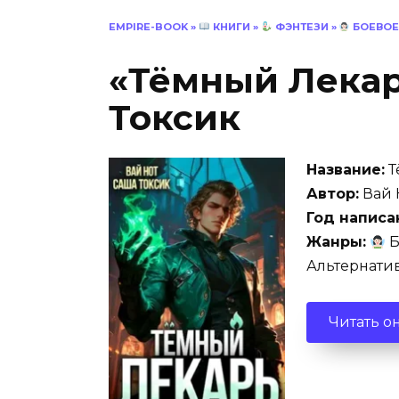
EMPIRE-BOOK
»
КНИГИ
»
ФЭНТЕЗИ
»
БОЕВОЕ
«Тёмный Лекар
Токсик
Название:
Т
Автор:
Вай 
Год написа
Жанры:
Б
Альтернати
Читать о