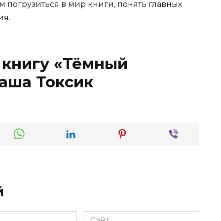
м погрузиться в мир книги, понять главных
ия.
 книгу «Тёмный
Саша Токсик
й
Сайт