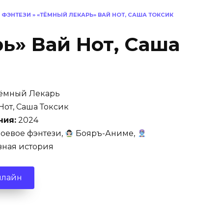
 ФЭНТЕЗИ
»
«ТЁМНЫЙ ЛЕКАРЬ» ВАЙ НОТ, САША ТОКСИК
ь» Вай Нот, Саша
ёмный Лекарь
Нот, Саша Токсик
ния:
2024
оевое фэнтези,
Бояръ-Аниме,
вная история
нлайн