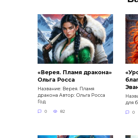
«Верея. Пламя дракона»
«Ур
Ольга Росса
бла
Эва
Название: Верея. Пламя
дракона Автор: Ольга Росса
Назв
Год
для 
0
82
0