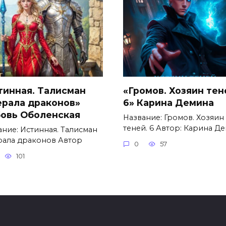
тинная. Талисман
«Громов. Хозяин тен
ерала драконов»
6» Карина Демина
овь Оболенская
Название: Громов. Хозяин
теней. 6 Автор: Карина Д
ание: Истинная. Талисман
рала драконов Автор
0
57
101