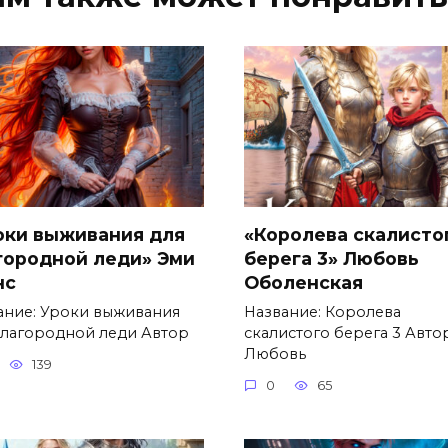
оки выживания для
«Королева скалисто
городной леди» Эми
берега 3» Любовь
нс
Оболенская
ание: Уроки выживания
Название: Королева
благородной леди Автор
скалистого берега 3 Автор
Любовь
139
0
65