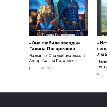
«Она любила звезды»
«Ис
Галина Погорелова
ген
Люб
Название: Она любила звезды
Автор: Галина Погорелова
Назв
гене
0
125
0