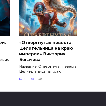
ей.
«Отвергнутая невеста.
Целительница на краю
империи» Виктория
Богачева
емина
Название: Отвергнутая невеста.
Целительница на краю
0
1.3k.