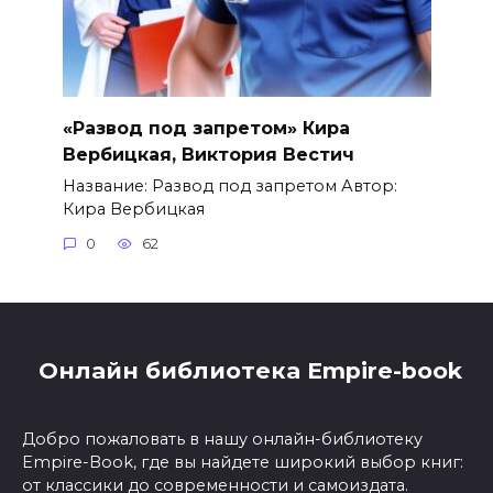
«Развод под запретом» Кира
Вербицкая, Виктория Вестич
Название: Развод под запретом Автор:
Кира Вербицкая
0
62
Онлайн библиотека Empire-book
Добро пожаловать в нашу онлайн-библиотеку
Empire-Book, где вы найдете широкий выбор книг:
от классики до современности и самоиздата.